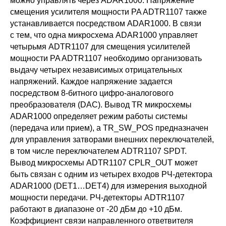
можно управлять через ADAR1000. Напряжение
смещения усилителя мощности PA ADTR1107 также
устанавливается посредством ADAR1000. В связи
с тем, что одна микросхема ADAR1000 управляет
четырьмя ADTR1107 для смещения усилителей
мощности PA ADTR1107 необходимо организовать
выдачу четырех независимых отрицательных
напряжений. Каждое напряжение задается
посредством 8-битного цифро-аналогового
преобразователя (DAC). Вывод TR микросхемы
ADAR1000 определяет режим работы системы
(передача или прием), а TR_SW_POS предназначен
для управления затворами внешних переключателей,
в том числе переключателем ADTR1107 SPDT.
Вывод микросхемы ADTR1107 CPLR_OUT может
быть связан с одним из четырех входов РЧ-детектора
ADAR1000 (DET1…DET4) для измерения выходной
мощности передачи. РЧ-детекторы ADTR1107
работают в диапазоне от -20 дБм до +10 дБм.
Коэффициент связи направленного ответвителя