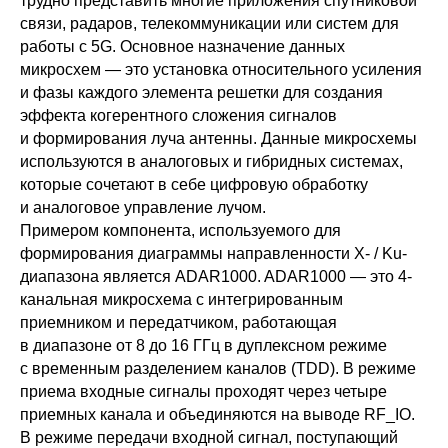
трудно представить многие приложения спутниковой
связи, радаров, телекоммуникации или систем для
работы с 5G. Основное назначение данных
микросхем — это установка относительного усиления
и фазы каждого элемента решетки для создания
эффекта когерентного сложения сигналов
и формирования луча антенны. Данные микросхемы
используются в аналоговых и гибридных системах,
которые сочетают в себе цифровую обработку
и аналоговое управление лучом.
Примером компонента, используемого для
формирования диаграммы направленности X- / Ku-
диапазона является ADAR1000. ADAR1000 — это 4-
канальная микросхема с интегрированным
приемником и передатчиком, работающая
в диапазоне от 8 до 16 ГГц в дуплексном режиме
с временным разделением каналов (TDD). В режиме
приема входные сигналы проходят через четыре
приемных канала и объединяются на выводе RF_IO.
В режиме передачи входной сигнал, поступающий