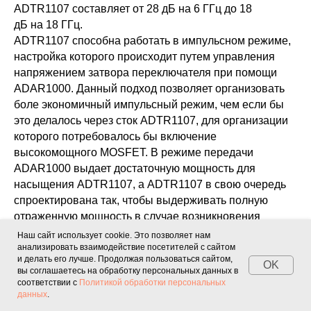
ADTR1107 составляет от 28 дБ на 6 ГГц до 18
дБ на 18 ГГц.
ADTR1107 способна работать в импульсном режиме,
настройка которого происходит путем управления
напряжением затвора переключателя при помощи
ADAR1000. Данный подход позволяет организовать
боле экономичный импульсный режим, чем если бы
это делалось через сток ADTR1107, для организации
которого потребовалось бы включение
высокомощного MOSFET. В режиме передачи
ADAR1000 выдает достаточную мощность для
насыщения ADTR1107, а ADTR1107 в свою очередь
спроектирована так, чтобы выдерживать полную
отраженную мощность в случае возникновения
короткого замыкания на антенне.
Наш сайт использует cookie. Это позволяет нам
На рисунке 9 показаны характеристики подключенных
анализировать взаимодействие посетителей с сайтом
и делать его лучше. Продолжая пользоваться сайтом,
к одной цепи микросхем ADTR1107 и ADAR1000 при
OK
вы соглашаетесь на обработку персональных данных в
работе в диапазоне от 8 до 16 ГГц. В режиме
соответствии с
Политикой обработки персональных
данных
.
передачи микросхемы обеспечивают коэффициент