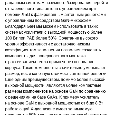
радарным системам наземного базирования перейти
от тарелочного типа антенн с управлением при
помощи ЛБВ к фазированным антенным решетками
с управлением посредством GaN-микросхем.
Благодаря GaN мы можем использовать в таких
системах усилители с выходной мощностью более
100 Вт при PAE более 50%. Сочетание высокого
уровня эффективности с достаточно низким
коэффициентом заполнения позволяет создавать
компоненты для поверхностного монтажа
с рассеиванием тепла прямо через основание
корпуса. Такие компоненты значительно уменьшают
размер, вес и конечную стоимость антенной решетки.
Еще одним преимуществом, помимо более высокой
выходной мощности, являются более компактные
размеры компонентов на основе GaN по сравнению
с решениями на базе GaAs. К примеру усилитель
на основе GaN с выходной мощностью от 6 до 8 Вт,
работающий X-диапазоне имеет занимаемую
площадь на 50% меньше чем аналогичный усилитель,