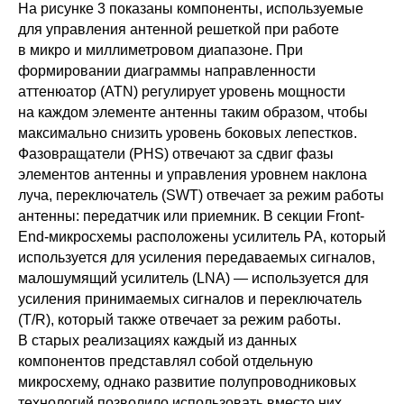
На рисунке 3 показаны компоненты, используемые
для управления антенной решеткой при работе
в микро и миллиметровом диапазоне. При
формировании диаграммы направленности
аттенюатор (ATN) регулирует уровень мощности
на каждом элементе антенны таким образом, чтобы
максимально снизить уровень боковых лепестков.
Фазовращатели (PHS) отвечают за сдвиг фазы
элементов антенны и управления уровнем наклона
луча, переключатель (SWT) отвечает за режим работы
антенны: передатчик или приемник. В секции Front-
End-микросхемы расположены усилитель PA, который
используется для усиления передаваемых сигналов,
малошумящий усилитель (LNA) — используется для
усиления принимаемых сигналов и переключатель
(T/R), который также отвечает за режим работы.
В старых реализациях каждый из данных
компонентов представлял собой отдельную
микросхему, однако развитие полупроводниковых
технологий позволило использовать вместо них